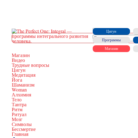
Цигун
Программы
Магазин
Магазин
Видео
Трудные вопросы
Цигун
Медитация
Йога
Шаманизм
Woman
Алхимия
Тело
Тантра
Ритм
Ритуал
Мозг
Символы
Бессмертие
Главная