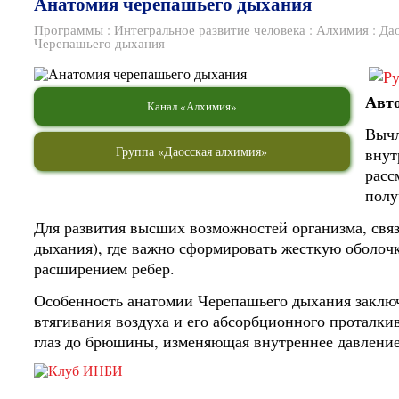
Анатомия черепашьего дыхания
Программы
:
Интегральное развитие человека
:
Алхимия
:
Да
Черепашьего дыхания
Авт
Канал «Алхимия»
Вычл
Группа «Даосская алхимия»
внут
расс
полу
Для развития высших возможностей организма, свя
дыхания), где важно сформировать жесткую оболочк
расширением ребер.
Особенность анатомии Черепашьего дыхания заключ
втягивания воздуха и его абсорбционного проталкив
глаз до брюшины, изменяющая внутреннее давление