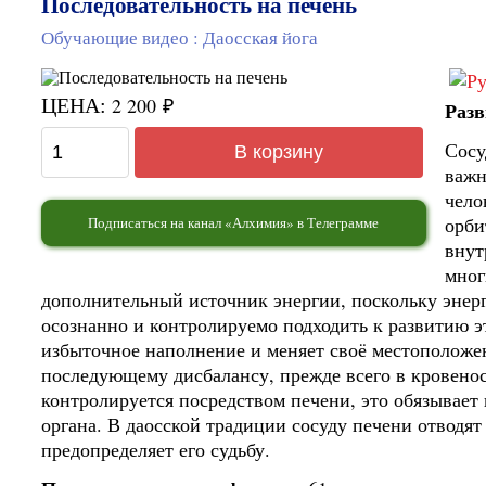
Последовательность на печень
:
Обучающие видео
Даосская йога
2 200
₽
ЦЕНА:
Разв
Сосу
В корзину
важн
чело
орби
Подписаться на канал «Алхимия» в Телеграмме
внут
мног
дополнительный источник энергии, поскольку энерг
осознанно и контролируемо подходить к развитию эт
избыточное наполнение и меняет своё местоположен
последующему дисбалансу, прежде всего в кровенос
контролируется посредством печени, это обязывает
органа. В даосской традиции сосуду печени отводят
предопределяет его судьбу.