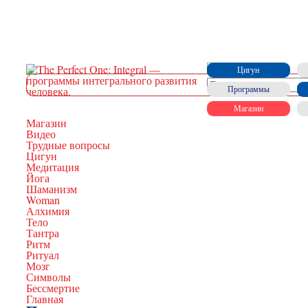
Цигун
Программы
Магазин
Магазин
Видео
Трудные вопросы
Цигун
Медитация
Йога
Шаманизм
Woman
Алхимия
Тело
Тантра
Ритм
Ритуал
Мозг
Символы
Бессмертие
Главная