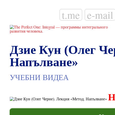
t.me
e-mail
Дзие Кун (Олег Че
Напълване»
УЧЕБНИ ВИДЕА
Н