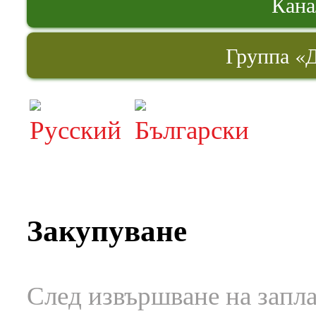
Кана
Группа «
Закупуване
След извършване на запл