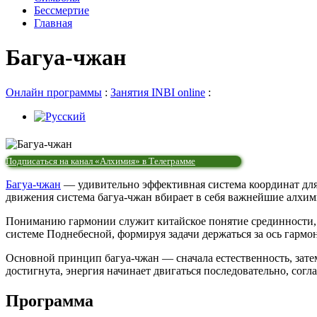
Бессмертие
Главная
Багуа-чжан
Онлайн программы
:
Занятия INBI online
:
Подписаться на канал «Алхимия» в Телеграмме
Багуа-чжан
— удивительно эффективная система координат для 
движения система багуа-чжан вбирает в себя важнейшие алхим
Пониманию гармонии служит китайское понятие срединности, 
системе Поднебесной, формируя задачи держаться за ось гармо
Основной принцип багуа-чжан — сначала естественность, затем
достигнута, энергия начинает двигаться последовательно, согл
Программа