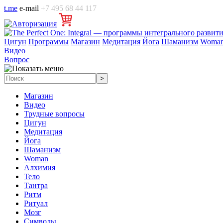
t.me
e-mail
+7 495 68 44 117
Цигун
Программы
Магазин
Медитация
Йога
Шаманизм
Woma
Видео
Вопрос
Магазин
Видео
Трудные вопросы
Цигун
Медитация
Йога
Шаманизм
Woman
Алхимия
Тело
Тантра
Ритм
Ритуал
Мозг
Символы