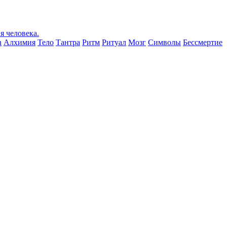
n
Алхимия
Тело
Тантра
Ритм
Ритуал
Мозг
Символы
Бессмертие