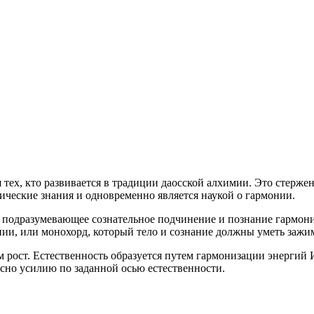
тех, кто развивается в традиции даосской алхимии. Это стерже
ические знания и одновременно является наукой о гармонии.
подразумевающее сознательное подчинение и познание гармонии
нии, или монохорд, который тело и сознание должны уметь зажи
 рост. Естественность образуется путем гармонизации энергий 
асно усилию по заданной осью естественности.