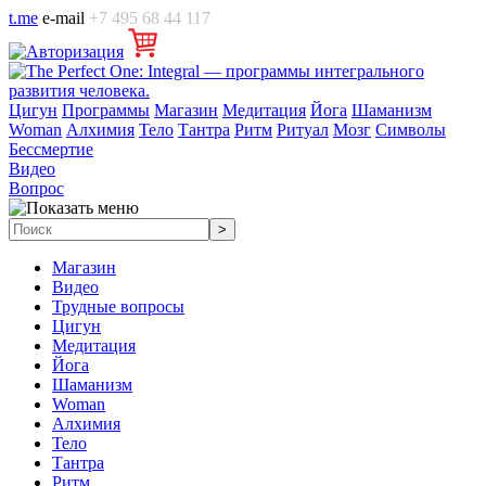
t.me
e-mail
+7 495 68 44 117
Цигун
Программы
Магазин
Медитация
Йога
Шаманизм
Woman
Алхимия
Тело
Тантра
Ритм
Ритуал
Мозг
Символы
Бессмертие
Видео
Вопрос
Магазин
Видео
Трудные вопросы
Цигун
Медитация
Йога
Шаманизм
Woman
Алхимия
Тело
Тантра
Ритм