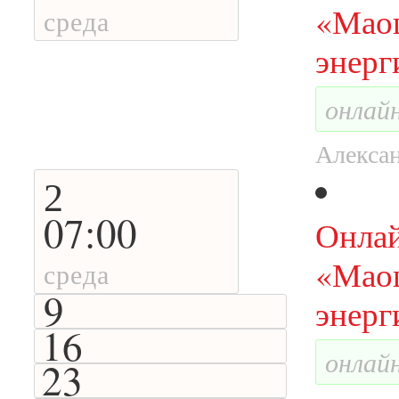
«Маош
среда
энерг
онлай
Алексан
2
07:00
Онлай
«Маош
среда
9
энерг
16
онлай
23