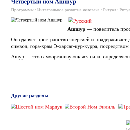
Четвертый ном Ашшур
Программы
:
Интегральное развитие человека
:
Ритуал
:
Риту
Ашшур
— повелитель прос
Он одаряет пространство энергией и поддерживает 
символ, гора-храм Э-харсаг-кур-курра, посредство
Ашур — это самоорганизующаяся сила, определяющ
Другие разделы
W