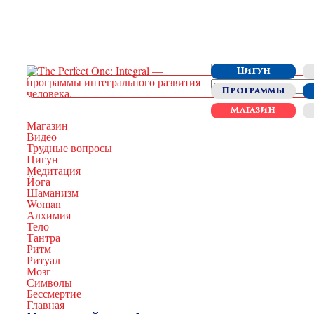
Цигун
Программы
Магазин
Магазин
Видео
Трудные вопросы
Цигун
Медитация
Йога
Шаманизм
Woman
Алхимия
Тело
Тантра
Ритм
Ритуал
Мозг
Символы
Бессмертие
Главная