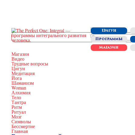
Цигун
Программы
Магазин
Магазин
Видео
Трудные вопросы
Цигун
Медитация
Йога
Шаманизм
Woman
Алхимия
Тело
Тантра
Ритм
Ритуал
Мозг
Символы
Бессмертие
Главная