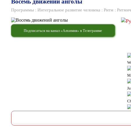
Восемь движений анголы
Программы
:
Интегральное развитие человека
:
Ритм
:
Ритмич
Подписаться на канал «Алхимия» в Телеграмме
W
M
Ju
Ch