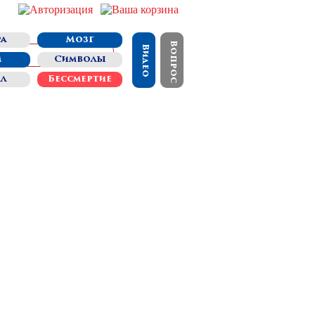
а
Мозг
Вопрос
Видео
м
Символы
ал
Бессмертие