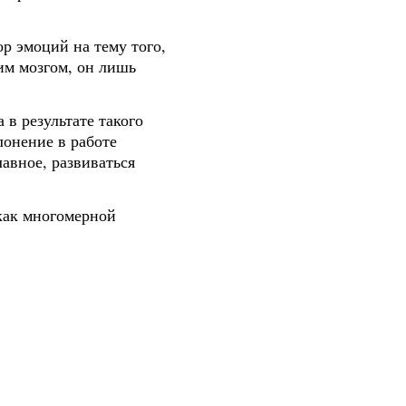
ор эмоций на тему того,
им мозгом, он лишь
в результате такого
лонение в работе
авное, развиваться
как многомерной