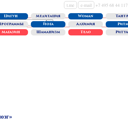
t.me
e-mail
+7 495 68 44 117
Цигун
Медитация
Woman
Тантр
Программы
Йога
Алхимия
Рит
Магазин
Шаманизм
Тело
Риту
озг»