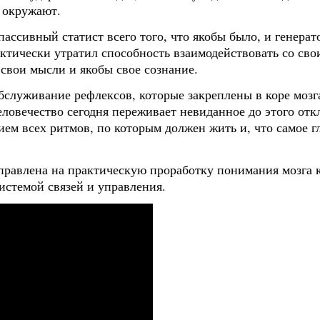
 окружают.
ассивный статист всего того, что якобы было, и генерат
актически утратил способность взаимодействовать со сво
свои мысли и якобы свое сознание.
служивание рефлексов, которые закреплены в коре мозга 
ловечество сегодня переживает невиданное до этого отк
ем всех ритмов, по которым должен жить и, что самое гл
правлена на практическую проработку понимания мозга 
стемой связей и управления.