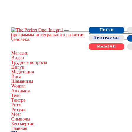
Цигун
Программы
Магазин
Магазин
Видео
Трудные вопросы
Цигун
Медитация
Йога
Шаманизм
Woman
Алхимия
Тело
Тантра
Ритм
Ритуал
Мозг
Символы
Бессмертие
Главная