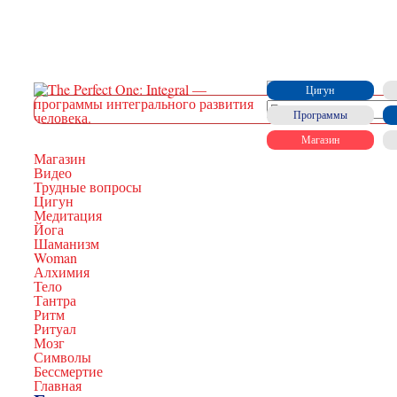
Цигун
Программы
Магазин
Магазин
Видео
Трудные вопросы
Цигун
Медитация
Йога
Шаманизм
Woman
Алхимия
Тело
Тантра
Ритм
Ритуал
Мозг
Символы
Бессмертие
Главная