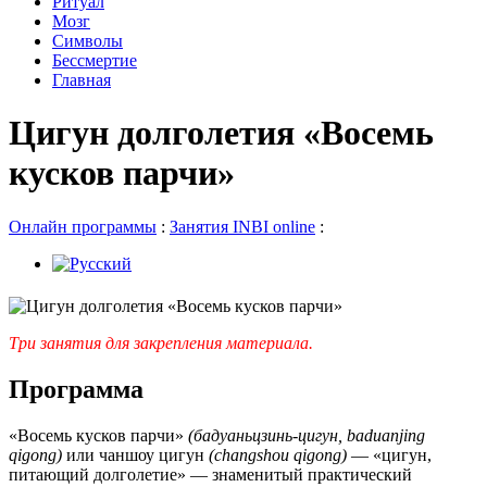
Ритуал
Мозг
Символы
Бессмертие
Главная
Цигун долголетия «Восемь
кусков парчи»
Онлайн программы
:
Занятия INBI online
:
Три занятия для закрепления материала.
Программа
«Восемь кусков парчи»
(бадуаньцзинь-цигун, baduanjing
qigong)
или чаншоу цигун
(changshou qigong)
— «цигун,
питающий долголетие» — знаменитый практический