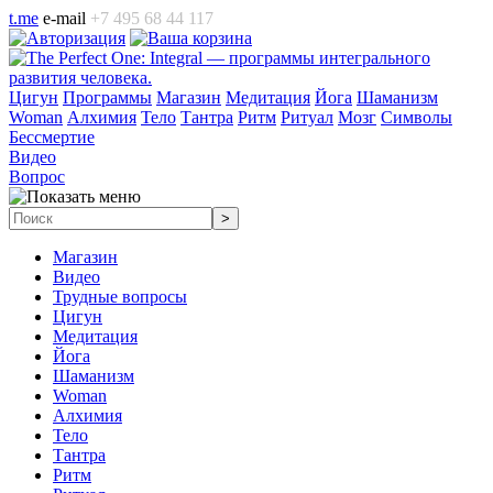
t.me
e-mail
+7 495 68 44 117
Цигун
Программы
Магазин
Медитация
Йога
Шаманизм
Woman
Алхимия
Тело
Тантра
Ритм
Ритуал
Мозг
Символы
Бессмертие
Видео
Вопрос
Магазин
Видео
Трудные вопросы
Цигун
Медитация
Йога
Шаманизм
Woman
Алхимия
Тело
Тантра
Ритм