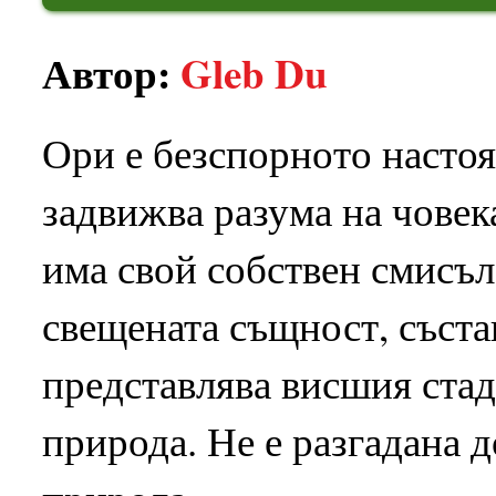
Автор:
Gleb Du
Ори е безспорното насто
задвижва разума на човека
има свой собствен смисъл
свещената същност, съста
представлява висшия стад
природа. Не е разгадана 