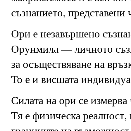
съзнанието, представени 
Ори е незавършено съзнан
Орунмила — личното съзн
за осъществяване на връз
То е и висшата индивидуа
Силата на ори се измерва 
Тя е физическа реалност,
границите на възможност 