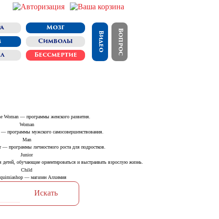
а
Мозг
Вопрос
Видео
м
Символы
л
Бессмертие
Woman
Man
Junior
Child