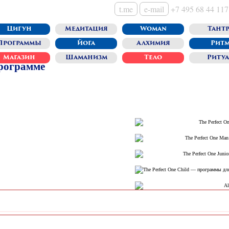
t.me
e-mail
+7 495 68 44 117
Цигун
Медитация
Woman
Тантр
Программы
Йога
Алхимия
Рит
Магазин
Шаманизм
Тело
Ритуа
программе