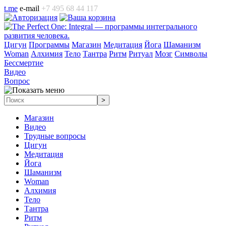
t.me
e-mail
+7 495 68 44 117
Цигун
Программы
Магазин
Медитация
Йога
Шаманизм
Woman
Алхимия
Тело
Тантра
Ритм
Ритуал
Мозг
Символы
Бессмертие
Видео
Вопрос
Магазин
Видео
Трудные вопросы
Цигун
Медитация
Йога
Шаманизм
Woman
Алхимия
Тело
Тантра
Ритм