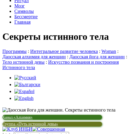
Ритуал
Мозг
Символы
Бессмертие
Главная
Секреты истинного тела
Программы
:
Интегральное развитие человека
:
Woman
:
Даосская алхимия для женщин
:
Даосская йога для женщин
:
Тело истинной девы
:
Искусство познания и построения
Истинного тела
Канал «Алхимия»
Группа «Путь истинной девы»