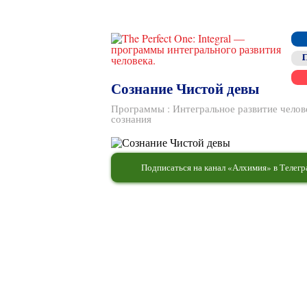
Сознание Чистой девы
Программы
:
Интегральное развитие челов
сознания
Подписаться на канал «Алхимия» в Телег