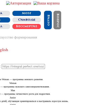
а
Мозг
Вопрос
Видео
м
Символы
ал
Бессмертие
скусство формирования
:
Woman
Man
Junior
Child