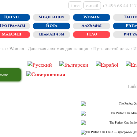
t.me
e-mail
+7 495 68 44 117
Цигун
Медитация
Woman
Тантр
Программы
Йога
Алхимия
Рит
Магазин
Шаманизм
Тело
Риту
ека
:
Woman
:
Даосская алхимия для женщин
:
Путь чистой девы
:
И
рамме
Link