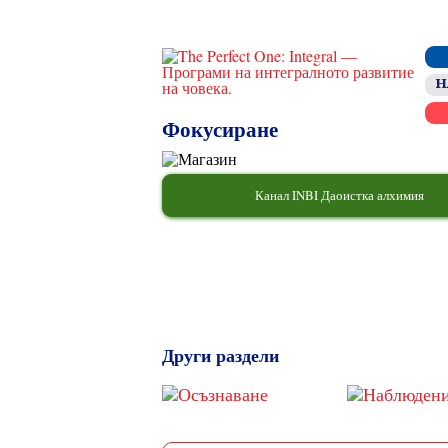
Н
Фокусиране
Канал INBI Даоистка алхимия
Други раздели