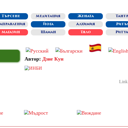
Търсене
Медитация
Жената
Тантр
аправления
Йога
Алхимия
Ритъ
Магазин
Шаман
Тяло
Риту
Автор:
Дзие Кун
Link