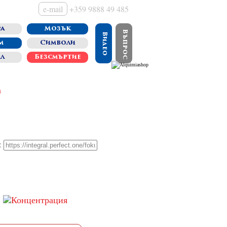
e-mail
+359 9888 49 485
а
Мозък
Въпрос
Видео
м
Символи
ал
Безсмъртие
: