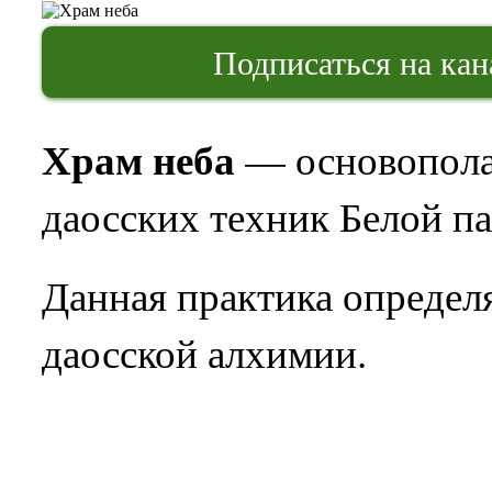
Подписаться на ка
Храм неба
— основопола
даосских техник Белой па
Данная практика определ
даосской алхимии.