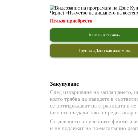
Нельзя приобрести.
Канал «Алхимия»
Группа «Даосская алхимия»
Закупуване
След извършване на заплащането, ще
която трябва да въведете в съответ
се потвърждават на страницата и се
(ако сте създали такъв преди завърш
Създаването на учебните филми изи
и не подлежат на по-нататъшно раз