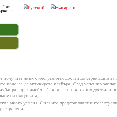
 получите линк с неограничен достъп до страницата за г
ното поле, за да активирате плейъра. След успешно запла
 дублират чрез имейл. Те остават и постоянно достъпни 
ване на покупката).
сква много усилия. Филмите представляват интелектуалн
пространение.