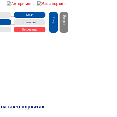
Мозг
Вопрос
Видео
Символы
Бессмертие
 на костенурката»