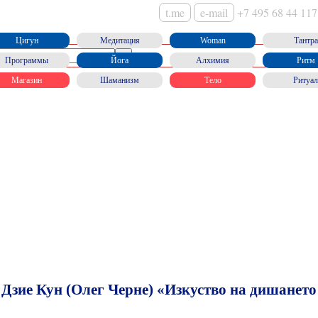
t.me
e-mail
+7 495 68 44 117
Цигун
Медитация
Woman
Тантра
Программы
Йога
Алхимия
Ритм
Магазин
Шаманизм
Тело
Ритуал
 Дзие Кун (Олег Черне) «Изкуство на дишането