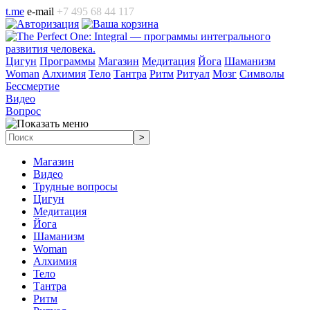
t.me
e-mail
+7 495 68 44 117
Цигун
Программы
Магазин
Медитация
Йога
Шаманизм
Woman
Алхимия
Тело
Тантра
Ритм
Ритуал
Мозг
Символы
Бессмертие
Видео
Вопрос
Магазин
Видео
Трудные вопросы
Цигун
Медитация
Йога
Шаманизм
Woman
Алхимия
Тело
Тантра
Ритм