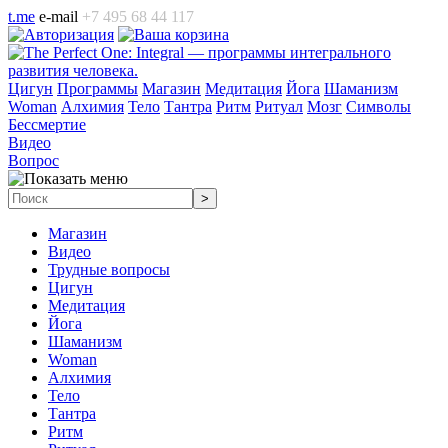
t.me
e-mail
+7 495 68 44 117
Цигун
Программы
Магазин
Медитация
Йога
Шаманизм
Woman
Алхимия
Тело
Тантра
Ритм
Ритуал
Мозг
Символы
Бессмертие
Видео
Вопрос
Магазин
Видео
Трудные вопросы
Цигун
Медитация
Йога
Шаманизм
Woman
Алхимия
Тело
Тантра
Ритм