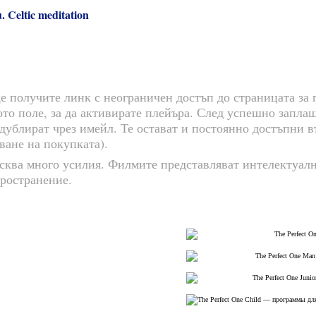
 Celtic meditation
 получите линк с неограничен достъп до страницата за г
ното поле, за да активирате плейъра. След успешно запла
 дублират чрез имейл. Те остават и постоянно достъпни 
ване на покупката).
сква много усилия. Филмите представляват интелектуалн
пространение.