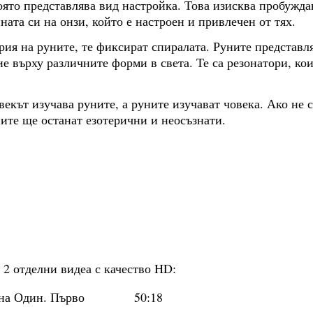
ято представлява вид настройка. Това изисква пробужда
ата си на онзи, който е настроен и привлечен от тях.
рия на руните, те фиксират спиралата. Руните представл
ие върху различните форми в света. Те са резонатори, ко
овекът изучава руните, а руните изучават човека. Ако не 
ните ще останат езотерични и неосъзнати.
 2 отделни видеа с качество HD:
на Один. Първо
50:18