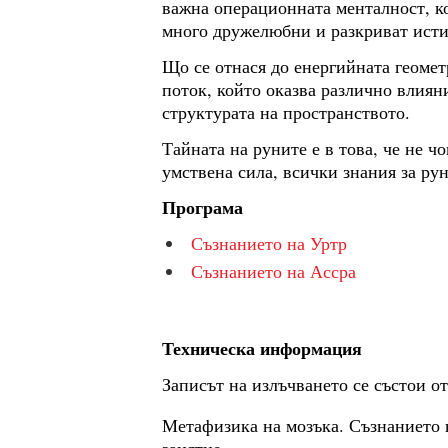
важна операционната менталност, ко
много дружелюбни и разкриват истин
Що се отнася до енергийната геомет
поток, който оказва различно влиян
структурата на пространството.
Тайната на руните е в това, че не ч
умствена сила, всички знания за ру
Програма
Съзнанието на Уртр
Съзнанието на Ассра
Техническа информация
Записът на излъчването се състои от
Метафизика на мозъка. Съзнанието 