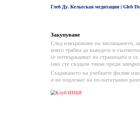
Глеб Ду. Кельтская медитация | Gleb Du.
Закупуване
След извършване на заплащането, ще
която трябва да въведете в съответ
се потвърждават на страницата и се
(ако сте създали такъв преди завърш
Създаването на учебните филми изи
и не подлежат на по-нататъшно раз