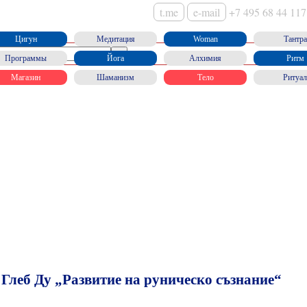
t.me
e-mail
+7 495 68 44 117
Цигун
Медитация
Woman
Тантра
Программы
Йога
Алхимия
Ритм
Магазин
Шаманизм
Тело
Ритуал
 Глеб Ду „Развитие на руническо съзнание“