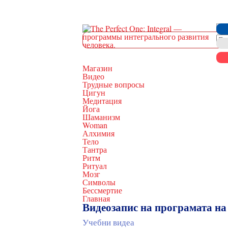
Магазин
Видео
Трудные вопросы
Цигун
Медитация
Йога
Шаманизм
Woman
Алхимия
Тело
Тантра
Ритм
Ритуал
Мозг
Символы
Бессмертие
Главная
Видеозапис на програмата на
Учебни видеа