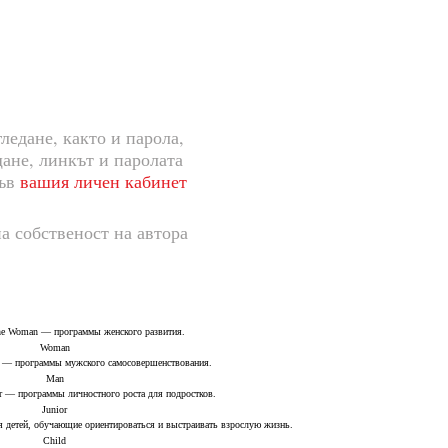
ледане, както и парола,
щане, линкът и паролата
във
вашия личен кабинет
а собственост на автора
Woman
Man
Junior
Child