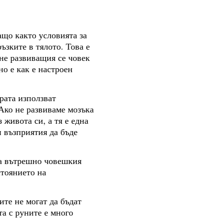
що както условията за
ъзките в тялото. Това е
гне развиващия се човек
но е как е настроен
рата използват
 Ако не развиваме мозъка
 живота си, а тя е една
 възприятия да бъде
ва вътрешно човешкия
стоянието на
ите не могат да бъдат
та с руните е много