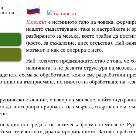
Мозъкът
е истинното тяло на човека, формира
нашето съществуване, така и настройката и вр
разбирането за мозъка, което трябва да пости
(което, за съжаление, днес отсъства). Най-важ
мозъкът и как се оперира с него.
Най-голямото предизвикателство е това, че хо
наличната, а не развита структура на мозъка.
ената схема за обработване, която сме разработили през
 ниво на възприемане, но нивото на обработване на тези
 руническо съзнание, е извор на мислене, който подхран
но да консервира природата на смъртта, свързвана със съ
ене.
перационна среда, а не логическа форма на мислене. Рун
тема, те изискват дара на прорицанието. Затова в работа