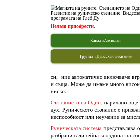
Нельзя приобрести.
Канал «Алхимия»
Группа «Даосская алхимия»
си, ние автоматично включваме вград
и съща. Може да имаме много високо
ниско.
Съзнанието на Один
, наричано още
дух. Руническото съзнание е призва
неспособност или неумение за мисл
Руническата система
представлява о
разбрани в линейна координатна сис