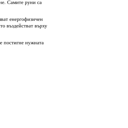
не. Самите руни са
яват енергофизичен
ито въздействат върху
се постигне нужната