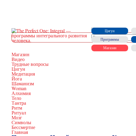
Цигун
Программы
Магазин
Магазин
Видео
Трудные вопросы
Цигун
Медитация
Йога
Шаманизм
Woman
Алхимия
Тело
Тантра
Ритм
Ритуал
Мозг
Символы
Бессмертие
Главная