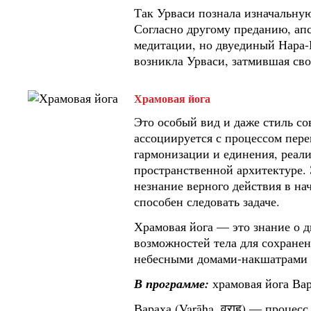
Так Урваси познала изначальну
Согласно другому преданию, ап
медитации, но двуединый Нара-Н
возникла Урваси, затмившая сво
Храмовая йога
Это особый вид и даже стиль со
ассоциируется с процессом пер
гармонизации и единения, реал
пространственной архитектуре.
незнание верного действия в на
способен следовать задаче.
Храмовая йога — это знание о 
возможностей тела для сохране
небесными домами-накшатрами (नक
В программе:
храмовая йога Ва
Вараха (Varāha, वराह) — процес