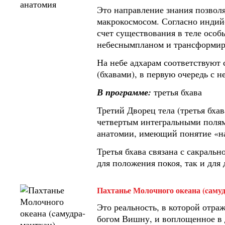
Это направление знания позволя
макрокосмосом. Согласно индийс
счет существования в теле особ
небеснымпланом и трансформир
На небе адхарам соответствуют 
(бхавами), в первую очередь с 
В программе:
третья бхава
Третий Дворец тела (третья бха
четвертым интегральными полями
анатомии, имеющий понятие «насто
Третья бхава связана с сакраль
для положения покоя, так и для
Пахтанье Молочного океана (cаму
Это реальность, в которой отра
богом Вишну, и воплощенное в