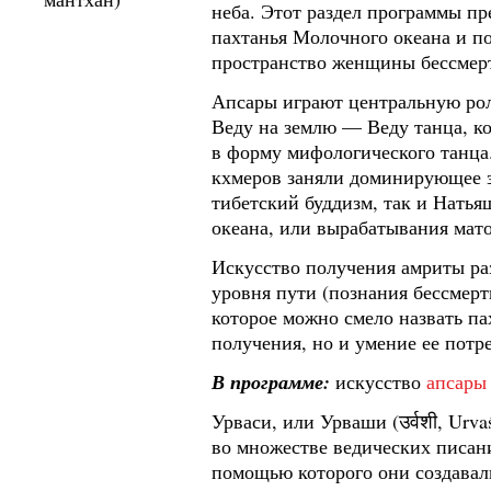
неба. Этот раздел программы пр
пахтанья Молочного океана и п
пространство женщины бессмер
Апсары играют центральную рол
Веду на землю — Веду танца, к
в форму мифологического танца
кхмеров заняли доминирующее з
тибетский буддизм, так и Натья
океана, или вырабатывания мат
Искусство получения амриты ра
уровня пути (познания бессмерт
которое можно смело назвать па
получения, но и умение ее потр
В программе:
искусство
апсары
Урваси, или Урваши (उर्वशी, Ur
во множестве ведических писан
помощью которого они создавал