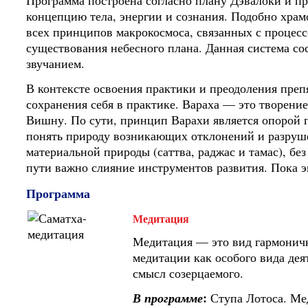
Программа построена согласно плану Дэвалоки и пр
концепцию тела, энергии и сознания. Подобно храм
всех принципов макрокосмоса, связанных с процес
существования небесного плана. Данная система со
звучанием.
В контексте освоения практики и преодоления пре
сохранения себя в практике. Вараха — это творени
Вишну. По сути, принцип Варахи является опорой 
понять природу возникающих отклонений и разруше
материальной природы (саттва, раджас и тамас), бе
пути важно слияние инструментов развития. Пока эн
Программа
Медитация
Медитация — это вид гармоничн
медитации как особого вида де
смысл созерцаемого.
:
В программе
Ступа Лотоса. Ме