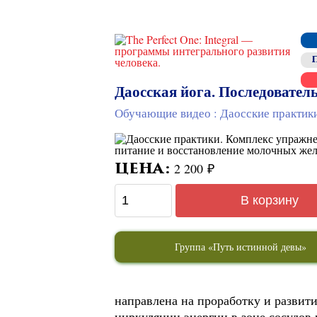
Даосская йога. Последовател
:
Обучающие видео
Даосские практик
2 200
₽
ЦЕНА:
В корзину
Группа «Путь истинной девы»
направлена на проработку и развит
циркуляции энергии в зоне сосудов