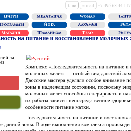
t.me
e-mail
+7 495 68 44 117
Цигун
Медитация
Woman
Тантр
Программы
Йога
Алхимия
Рит
Магазин
Шаманизм
Тело
Риту
ьность на питание и восстановление молочных 
и
Комплекс «Последовательность на питание и 
молочных желёз» — особый вид даосской ал
Даосские мастера уделяли особое внимание 
зоны в надлежащем состоянии, поскольку эне
молочных желез способны генерировать и нак
их работы зависит непосредственное здоровье
особенности питание матки.
Последовательность на питание и восстановл
ие данной зоны. В ходе выполнения комплекса происходи
 молочных желёз, их очищение и питание посредством а