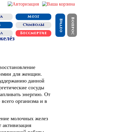
а
Мозг
Вопрос
Видео
м
Символы
ал
Бессмертие
желёз
восстановление
химии для женщин.
поддержанию данной
ргетические сосуды
апливать энергию. От
 всего организма и в
ение молочных желез
т активизация
лхимической работы,