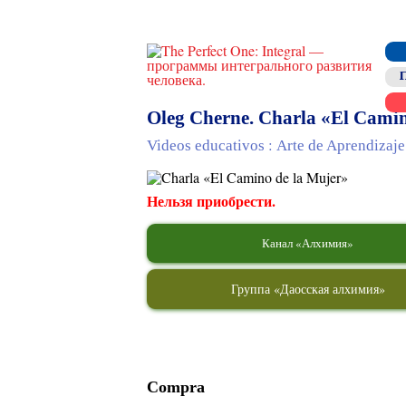
Oleg Cherne. Charla «El Camin
:
Videos educativos
Arte de Aprendizaje
Нельзя приобрести.
Канал «Алхимия»
Группа «Даосская алхимия»
Compra