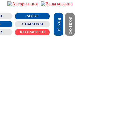
а
Мозг
Вопрос
Видео
м
Символы
ал
Бессмертие