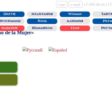
t.me
e-mail
+7 495 68 44 117
Цигун
Медитация
Woman
Тантр
Программы
Йога
Алхимия
Рит
Магазин
Шаманизм
Тело
Риту
o de la Mujer»