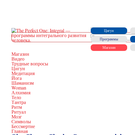
Цигун
Программы
Магазин
Магазин
Видео
Трудные вопросы
Цигун
Медитация
Йога
Шаманизм
Woman
Алхимия
Тело
Тантра
Ритм
Ритуал
Мозг
Символы
Бессмертие
Главная