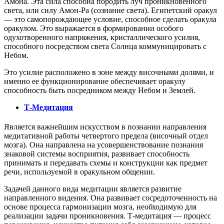
Амона. Эта сила способна породить луч проникновенного
света, или силу Амон-Ра (сознание света). Египетский оракул
— это самопорождающее условие, способное сделать оракула
оракулом. Это выражается в формировании особого
одухотворенного напряжения, кристаллического усилия,
способного посредством света Солнца коммуницировать с
Небом.
Это усилие расположено в зоне между височными долями, и
именно ее функционирование обеспечивает оракулу
способность быть посредником между Небом и Землей.
Т-Медитация
Является важнейшим искусством в познании направления
медитативной работы четвертого предела (височный отдел
мозга). Она направлена на усовершенствование познания
знаковой системы восприятия, развивает способность
принимать и передавать схемы и конструкции как предмет
речи, используемой в оракульном общении.
Задачей данного вида медитации является развитие
направленного видения. Она развивает сосредоточенность на
основе процесса гармонизации мозга, необходимую для
реализации задачи проникновения. Т-медитация — процесс