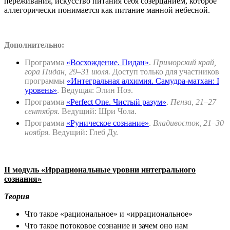
переживания, искусство питания себя созерцанием, которое
аллегорически понимается как питание манной небесной.
Дополнительно:
Программа
«Восхождение. Пидан»
.
Приморский край,
гора Пидан, 29–31 июля.
Доступ только для участников
программы
«Интегральная алхимия. Самудра-матхан: I
уровень»
. Ведущая: Элин Ноэ.
Программа
«Perfect One. Чистый разум»
.
Пенза, 21–27
сентября.
Ведущий: Шри Чола.
Программа
«Руническое сознание»
.
Владивосток, 21–30
ноября.
Ведущий: Глеб Ду.
II
модуль «Иррациональные уровни интегрального
сознания»
Теория
Что такое «рациональное» и «иррациональное»
Что такое потоковое сознание и зачем оно нам