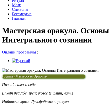
Ритуал
Мозг
Символы
Бессмертие
Главная
Мастерская оракула. Основы
Интегрального сознания
Онлайн программы
:
Группа «Мастерская Оракула»
Познай
самого
себя
(
Γν
ῶ
θι
σεαυτόν
,
греч
; Nosce te ipsum,
лат
.)
Надпись в храме Дельфийского оракула