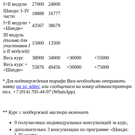
I+II модули
27000
24000
Шанди: I–IV
18888
16777
части
I+II модули +
43567
38679
«Шанди»
III модуль
(только для
15000
13500
участников
I
и
II
модулей)
Весь курс
38000
34000
+30000
+55000
Весь курс +
55876
49456
+50000
+75000
«Шанди»
* Для подтверждения тарифа Вам необходимо отправить
заявку
на эл. адрес
или сообщением на номер администратора
тел. +7 (914) 705-44-97 (WhatsApp).
** Курс с поддержкой мастера включает
9 получасовых индивидуальных консультаций за курс,
дополнительно 3 консультации по программе «Шанди:
I–IV части»,