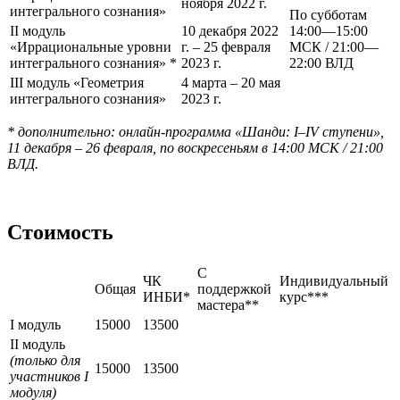
ноября 2022 г.
интегрального сознания»
По субботам
II модуль
10 декабря 2022
14:00—15:00
«Иррациональные уровни
г. – 25 февраля
МСК / 21:00—
интегрального сознания» *
2023 г.
22:00 ВЛД
III модуль «Геометрия
4 марта – 20 мая
интегрального сознания»
2023 г.
* дополнительно: онлайн-программа «Шанди:
I
–
IV
ступени»,
11 декабря – 26 февраля, по воскресеньям в 14:00 МСК / 21:00
ВЛД.
Стоимость
С
ЧК
Индивидуальный
Общая
поддержкой
ИНБИ*
курс***
мастера**
I модуль
15000
13500
II модуль
(только для
15000
13500
участников
I
модуля)