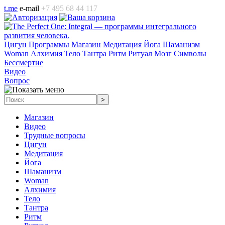
t.me
e-mail
+7 495 68 44 117
Цигун
Программы
Магазин
Медитация
Йога
Шаманизм
Woman
Алхимия
Тело
Тантра
Ритм
Ритуал
Мозг
Символы
Бессмертие
Видео
Вопрос
Магазин
Видео
Трудные вопросы
Цигун
Медитация
Йога
Шаманизм
Woman
Алхимия
Тело
Тантра
Ритм