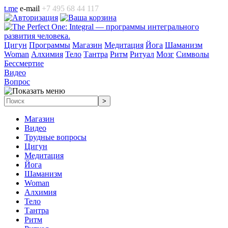
t.me
e-mail
+7 495 68 44 117
Цигун
Программы
Магазин
Медитация
Йога
Шаманизм
Woman
Алхимия
Тело
Тантра
Ритм
Ритуал
Мозг
Символы
Бессмертие
Видео
Вопрос
Магазин
Видео
Трудные вопросы
Цигун
Медитация
Йога
Шаманизм
Woman
Алхимия
Тело
Тантра
Ритм